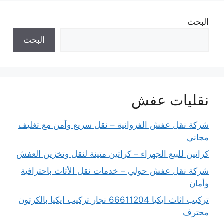
البحث
البحث
نقليات عفش
شركة نقل عفش الفروانية – نقل سريع وآمن مع تغليف
مجاني
كراتين للبيع الجهراء – كراتين متينة لنقل وتخزين العفش
شركة نقل عفش حولي – خدمات نقل الأثاث باحترافية
وأمان
تركيب اثاث ايكيا 66611204 نجار تركيب ايكيا بالكرتون
محترف