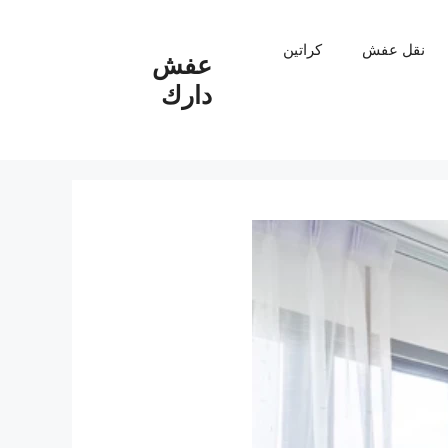
نقل عفش
كراتين
عفش
دارك