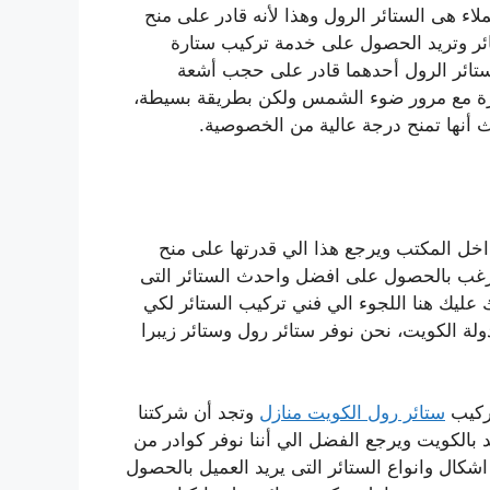
لاء هى الستائر الرول وهذا لأنه قادر على منح
ائر وتريد الحصول على خدمة
تركيب ستارة
ستائر الرول أحدهما قادر على حجب أشعة
ة مع مرور ضوء الشمس ولكن بطريقة بسيطة،
 أنها تمنح درجة عالية من الخصوصية.
داخل المكتب ويرجع هذا الي قدرتها على منح
ترغب بالحصول على افضل واحدث الستائر التى
ك عليك هنا اللجوء الي
فني تركيب الستائر
لكي
ة الكويت، نحن نوفر ستائر رول وستائر زيبرا
ركيب
ستائر رول الكويت منازل
و
تجد أن شركتنا
 بالكويت ويرجع الفضل الي أننا نوفر كوادر من
كال وانواع الستائر التى يريد العميل بالحصول