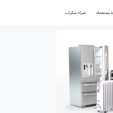
ة مستعملة
شراء سكراب