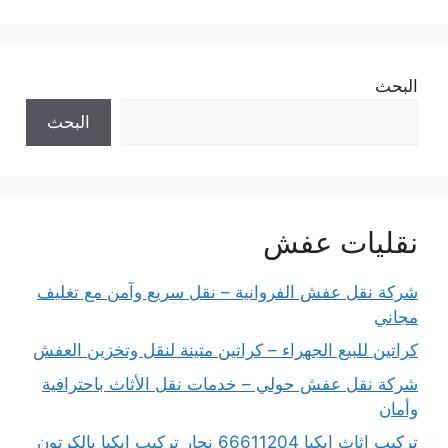
البحث
البحث
نقليات عفش
شركة نقل عفش الفروانية – نقل سريع وآمن مع تغليف
مجاني
كراتين للبيع الجهراء – كراتين متينة لنقل وتخزين العفش
شركة نقل عفش حولي – خدمات نقل الأثاث باحترافية
وأمان
تركيب اثاث ايكيا 66611204 نجار تركيب ايكيا بالكرتون