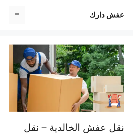
نتقل
لى
عفش دارك
القائمة
لمحتوى
نقل عفش الخالدية – نقل