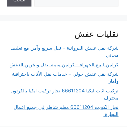
نقليات عفش
شركة نقل عفش الفروانية – نقل سريع وآمن مع تغليف
مجاني
كراتين للبيع الجهراء – كراتين متينة لنقل وتخزين العفش
شركة نقل عفش حولي – خدمات نقل الأثاث باحترافية
وأمان
تركيب اثاث ايكيا 66611204 نجار تركيب ايكيا بالكرتون
محترف
نجار الكويت 66611204 معلم شاطر في جميع اعمال
النجارة