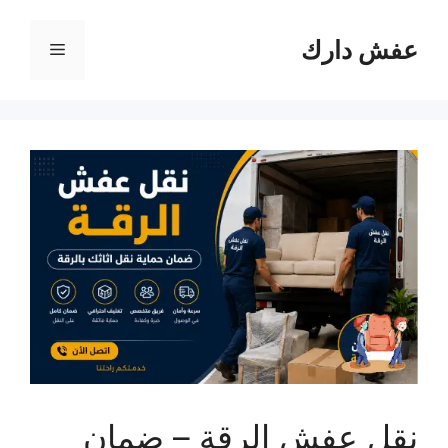
نتقل
لى
عفش دارك
القائمة
لمحتوى
نقل عفش الرقة – ضمان