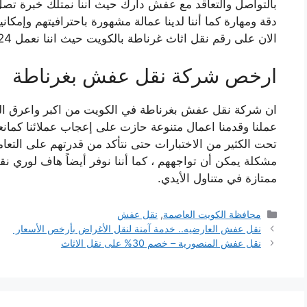
دقة ومهارة كما أننا لدينا عمالة مشهورة باحترافيتهم وإمكانيا
الان على رقم
نقل اثاث غرناطة بالكويت
حيث اننا نعمل 24 ساعة حتى في أيام العطلات والاجازات.
ارخص شركة نقل عفش بغرناطة
ان شركة نقل عفش بغرناطة في الكويت من اكبر واعرق ال
عملنا وقدمنا اعمال متنوعة حازت على إعجاب عملائنا كمانعم
تحت الكثير من الاختبارات حتى نتأكد من قدرتهم على التعا
مشكلة يمكن أن تواجههم ، كما أننا نوفر أيضاً
هاف لوري نقل
ممتازة في متناول الأيدي
.
التصنيفات
محافظة الكويت العاصمة
,
نقل عفش
نقل عفش العارضيه.. خدمة آمنة لنقل الأغراض بأرخص الأسعار
نقل عفش المنصورية – خصم 30% على نقل الاثاث