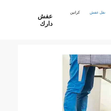
نقل عفش
كراتين
عفش
دارك