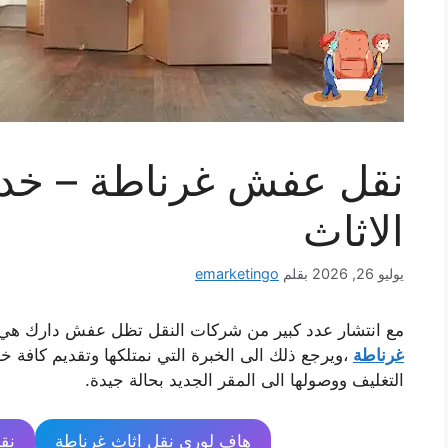
نقل عفش غرناطة – خدم
الاثاث
يوليو 26, 2026
بقلم
emarketingo
مع انتشار عدد كبير من شركات النقل تظل عفش دارك هي ا
غرناطة
،ويرجع ذلك الى الخبرة التي نمتلكها وتقديم كافة خ
التغليف ووصولها الى المقر الجديد بحالة جيدة.
هاف لوري نقل اثاث غرناطة
نقل