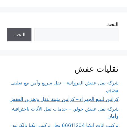
البحث
البحث
نقليات عفش
شركة نقل عفش الفروانية – نقل سريع وآمن مع تغليف
مجاني
كراتين للبيع الجهراء – كراتين متينة لنقل وتخزين العفش
شركة نقل عفش حولي – خدمات نقل الأثاث باحترافية
وأمان
تركيب اثاث ايكيا 66611204 نجار تركيب ايكيا بالكرتون